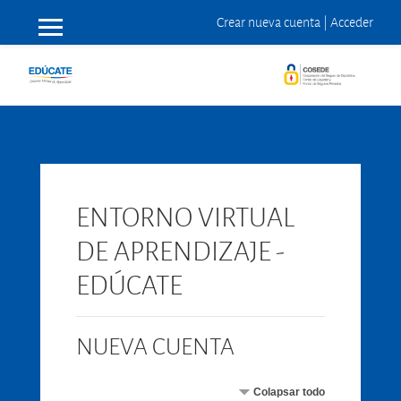
Crear nueva cuenta
|
Acceder
Panel lateral
Saltar a contenido principal
ENTORNO VIRTUAL
DE APRENDIZAJE -
EDÚCATE
NUEVA CUENTA
Colapsar todo